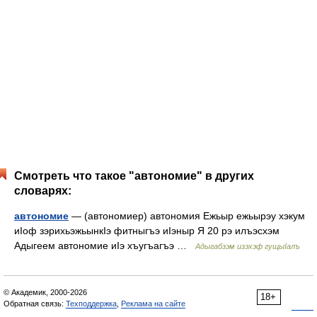
Смотреть что такое "автономие" в других
словарях:
автономие
— (автономиер) автономия Ежьыр ежьырэу хэкум
иIоф зэрихьэжьынкIэ фитныгъэ иIэныр Я 20 рэ илъэсхэм
Адыгеем автономие иIэ хъугъагъэ …
Адыгабзэм изэхэф гущыIалъ
© Академик, 2000-2026
18+
Обратная связь:
Техподдержка
,
Реклама на сайте